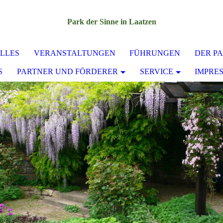
Park der Sinne in Laatzen
LLES
VERANSTALTUNGEN
FÜHRUNGEN
DER P
S
PARTNER UND FÖRDERER
SERVICE
IMPRE